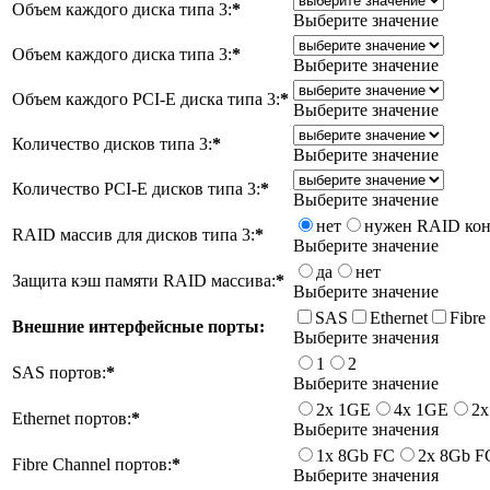
Объем каждого диска типа 3:
*
Выберите значение
Объем каждого диска типа 3:
*
Выберите значение
Объем каждого PCI-E диска типа 3:
*
Выберите значение
Количество дисков типа 3:
*
Выберите значение
Количество PCI-E дисков типа 3:
*
Выберите значение
нет
нужен RAID кон
RAID массив для дисков типа 3:
*
Выберите значение
да
нет
Защита кэш памяти RAID массива:
*
Выберите значение
SAS
Ethernet
Fibre
Внешние интерфейсные порты:
Выберите значения
1
2
SAS портов:
*
Выберите значение
2х 1GE
4x 1GE
2x
Ethernet портов:
*
Выберите значения
1х 8Gb FC
2х 8Gb F
Fibre Channel портов:
*
Выберите значения