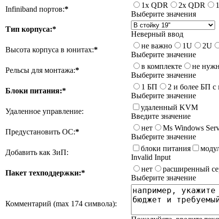
1х QDR
2х QDR
Infiniband портов:
*
Выберите значения
Тип корпуса:
*
Неверный ввод
не важно
1U
2U
Высота корпуса в юнитах:
*
Выберите значение
в комплекте
не нуж
Рельсы для монтажа:
*
Выберите значение
1 БП
2 и более БП с
Блоки питания:
*
Выберите значение
удаленный KVM
Удаленное управление:
Введите значение
нет
Ms Windows Serv
Предустановить ОС:
*
Выберите значение
блоки питания
моду
Добавить как ЗиП:
Invalid Input
нет
расширенный се
Пакет техподдержки:
*
Выберите значение
Комментарий (max 174 символа):